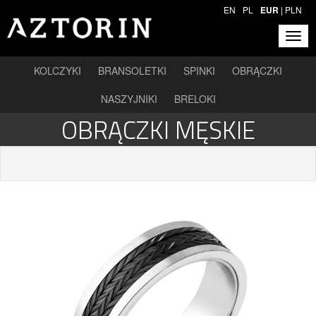
EN
PL
EUR
|
PLN
KOLCZYKI
BRANSOLETKI
SPINKI
OBRĄCZKI
NASZYJNIKI
BRELOKI
OBRĄCZKI MĘSKIE