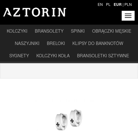
EN
PL
EUR
|
PLN
KOLCZYKI
BRANSOLETY
SPINKI
OBRĄCZKI MĘSKIE
NASZYJNIKI
BRELOKI
KLIPSY DO BANKNOTÓW
SYGNETY
KOLCZYKI KOŁA
BRANSOLETKI SZTYWNE