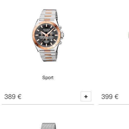
Sport
389
€
399
€