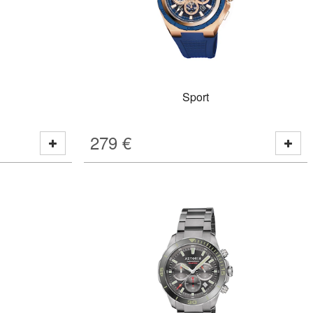
Sport
279
€