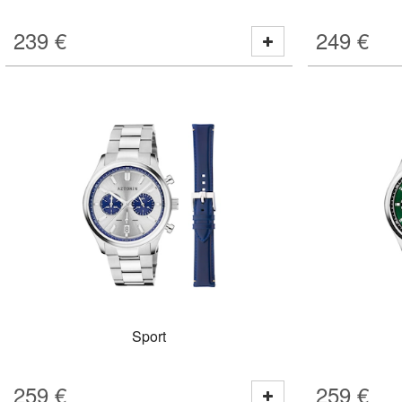
239
€
249
€
Sport
259
€
259
€