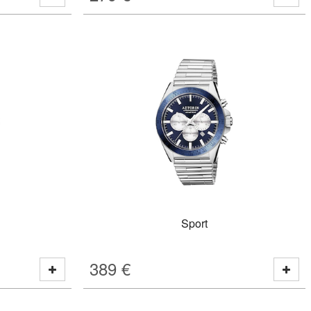
Sport
389
€