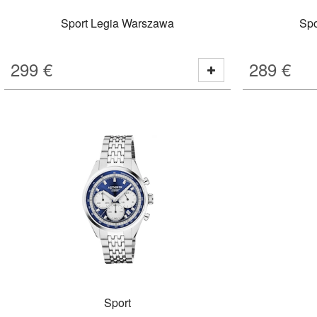
Sport Legia Warszawa
Spo
299
€
289
€
Sport