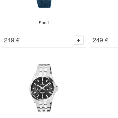
Sport
249
€
249
€