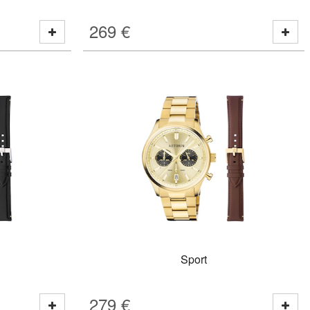
269
€
Sport
279
€