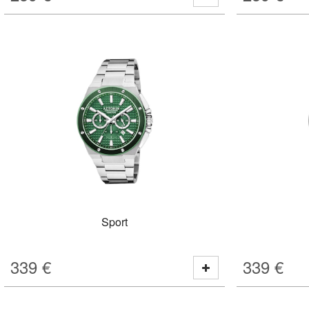
Sport
339
€
339
€