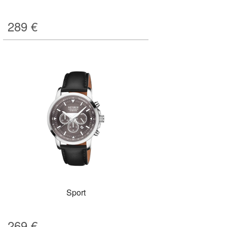
289
€
Sport
269
€