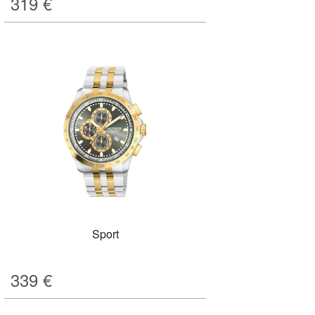
319
€
Sport
339
€